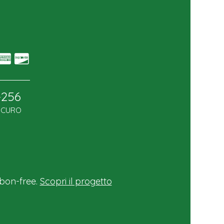
-256
SICURO
bon-free.
Scopri il progetto