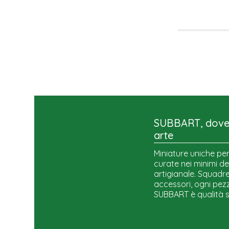
SUBBART, dove 
arte
Miniature uniche per
curate nei minimi de
artigianale. Squadre,
accessori, ogni pezz
SUBBART è qualità 