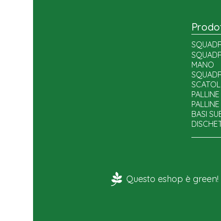
Prodot
SQUADR
SQUADR
SQUADR
SQUADR
MANO
SQUADR
SQUADR
SQUADRE
SCATOL
SQUADR
PALLINE
PALLIN
BASI S
DISCHE
COVER 
DECALS 
MINIAT
PORTIER
ACCESS
Questo eshop è green!