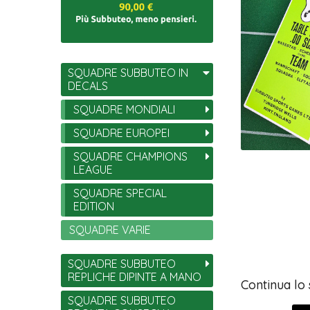
SQUADRE SUBBUTEO IN
DECALS
SQUADRE MONDIALI
SQUADRE EUROPEI
SQUADRE CHAMPIONS
LEAGUE
SQUADRE SPECIAL
EDITION
SQUADRE VARIE
SQUADRE SUBBUTEO
REPLICHE DIPINTE A MANO
Continua lo
SQUADRE SUBBUTEO