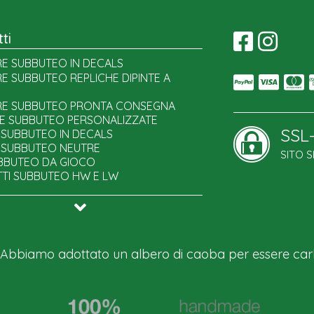
ti
E SUBBUTEO IN DECALS
E MONDIALI
E SUBBUTEO REPLICHE DIPINTE A
E EUROPEI
E CHAMPIONS LEAGUE
E SUBBUTEO PRONTA CONSEGNA
 SPECIAL EDITION
E SUBBUTEO PERSONALIZZATE
SSL
E VARIE
 SUBBUTEO IN DECALS
E SUBBUTEO NEUTRE
SITO 
UBBUTEO DA GIOCO
TTI SUBBUTEO HW E LW
ADESIVE SUBBUTEO
SUBBUTEO FAI DA TE
URE SUBBUTEO NEUTRE
I SUBBUTEO DIPINTI
ORI SUBBUTEO
 Abbiamo adottato un albero di caoba per essere car